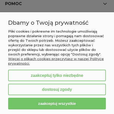
POMOC
MOJE KONTO
Dbamy o Twoją prywatność
PŁATNOŚCI I DOSTAWA
Pliki cookies i pokrewne im technologie umożliwiają
poprawne działanie strony i pomagają nam dostosować
ofertę do Twoich potrzeb. Możesz zaakceptować
INFORMACJE
wykorzystanie przez nas wszystkich tych plików i
przejść do sklepu lub dostosować użycie plików do
O NAS
swoich preferencji, wybierając opcję "Dostosuj zgody".
Więcej o plikach cookies przeczytasz w naszej Polityce
prywatności.
zaakceptuj tylko niezbędne
pokaż pełną wersję strony
dostosuj zgody
Sklep internetowy Shoper.pl
zaakceptuj wszystkie