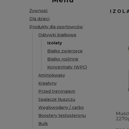
Żywność
IZOL
Dla dzieci
Produkty dla sportowców
Odżywki białkowe
Izolaty
Białko zwierzęce
Białko roślinne
Koncentraty (WPC)
Aminokwasy
Kreatyny
Przed treningiem
Spalacze tłuszczu
Węglowodany / carbo
Muscl
Boostery testosteronu
2270g
Bulk
zawar