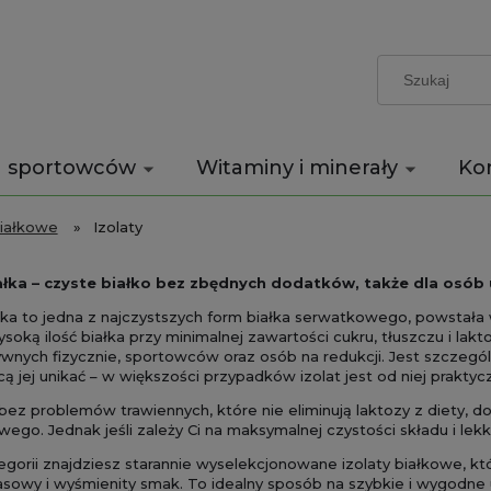
a sportowców
Witaminy i minerały
Ko
iałkowe
»
Izolaty
iałka – czyste białko bez zbędnych dodatków, także dla osób 
ałka to jedna z najczystszych form białka serwatkowego, powstała
soką ilość białka przy minimalnej zawartości cukru, tłuszczu i lak
wnych fizycznie, sportowców oraz osób na redukcji. Jest szczegól
cą jej unikać – w większości przypadków izolat jest od niej praktyc
bez problemów trawiennych, które nie eliminują laktozy z diety,
ego. Jednak jeśli zależy Ci na maksymalnej czystości składu i lek
egorii znajdziesz starannie wyselekcjonowane izolaty białkowe, któ
owy i wyśmienity smak. To idealny sposób na szybkie i wygodne u