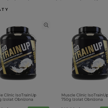
ATY
e Clinic IsoTrainUp
Muscle Clinic IsoTrainU
 Izolat Obniżona
750g Izolat Obniżona
tość laktozy
zawartość laktozy