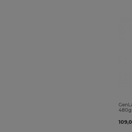
GenLa
480g
Unfla
słodz
109,0