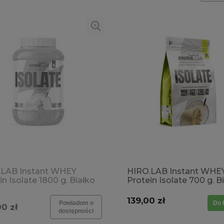
SPRAWDŹ SMAKI →
.LAB Instant WHEY
HIRO.LAB Instant WHE
in Isolate 1800 g. Białko
Protein Isolate 700 g. B
 Redukcja Odchudzanie
Masa Redukcja Odchud
wka W proszku WPI
Odżywka W proszku W
139,00 zł
Powiadom o
Do 
0 zł
ka mięśniowa Żołądek
Tkanka mięśniowa Żoł
dostępności
laktozy SPRAWDŹ
Bez laktozy SPRAWDŹ