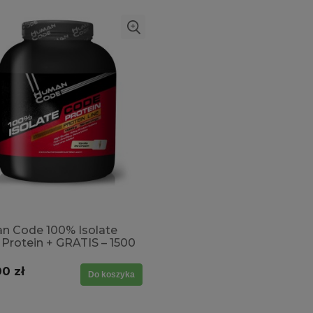
I →
SMAKI →
n Code 100% Isolate
Protein + GRATIS – 1500
ez laktozy, Masa,
cja, Tkanka mięśniowa,
0 zł
Do koszyka
eracja, Budowanie
 SPRAWDŹ SMAKI →