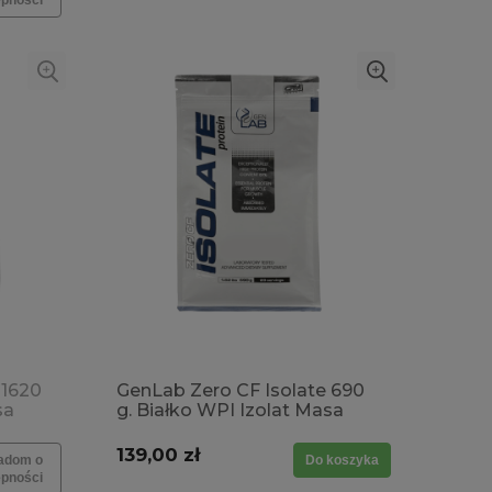
ępności
 1620
GenLab Zero CF Isolate 690
sa
g. Białko WPI Izolat Masa
niowa
Redukcja Tkanka mięśniowa
e
Regeneracja Budowanie
139,00 zł
adom o
Do koszyka
my
masy Trawienie Problemy
ępności
żołądkowe Bez laktozy