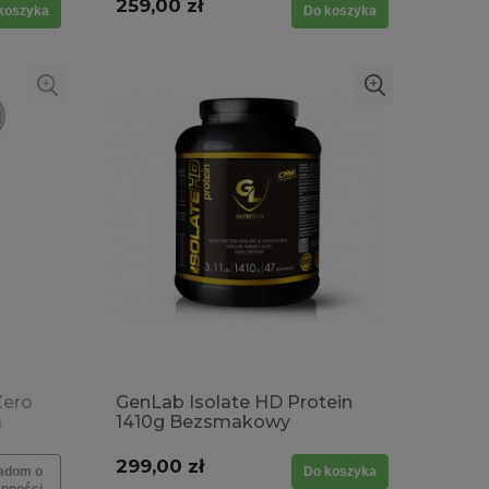
259,00 zł
koszyka
Do koszyka
Zero
GenLab Isolate HD Protein
a
1410g Bezsmakowy
SMAKI
Unflavored Czysty Skład Bez
słodzików i barwników
299,00 zł
adom o
Do koszyka