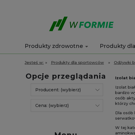
Produkty zdrowotne
Produkty dl
Wyprzedaż
Kontakt
Jesteś w:
»
Produkty dla sportowców
»
Odżywki b
Opcje przeglądania
Izolat b
Izolat bi
Producent: (wybierz)
bardzo wy
osób akty
którzy ch
Cena: (wybierz)
Dla osób 
serwatkow
W tej kat
Menu
aminokwas