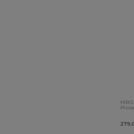
HIRO
Prote
Masa
Odży
279,0
Tkan
Bez 