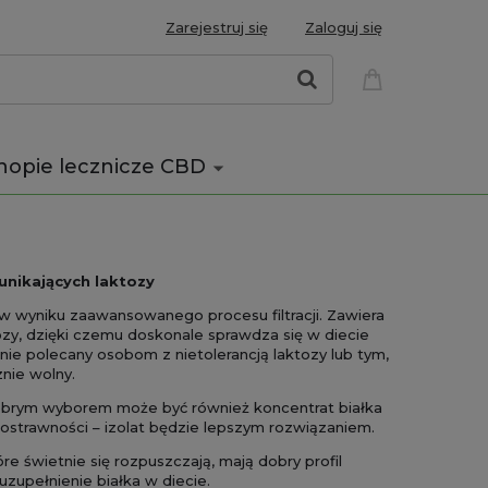
Zarejestruj się
Zaloguj się
nopie lecznicze CBD
unikających laktozy
 w wyniku zaawansowanego procesu filtracji. Zawiera
tozy, dzięki czemu doskonale sprawdza się w diecie
nie polecany osobom z nietolerancją laktozy lub tym,
znie wolny.
 dobrym wyborem może być również koncentrat białka
kostrawności – izolat będzie lepszym rozwiązaniem.
re świetnie się rozpuszczają, mają dobry profil
zupełnienie białka w diecie.