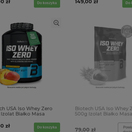
0 zł
149,00 zł
Do koszyka
Do 
ch USA Iso Whey Zero
Biotech USA Iso Whey 
 Izolat Białko Masa
500g Izolat Białko Mas
niowa SPRAWDŹ SMAKI
mięśniowa SPRAWDŹ 
→
0 zł
Do koszyka
Powi
79,00 zł