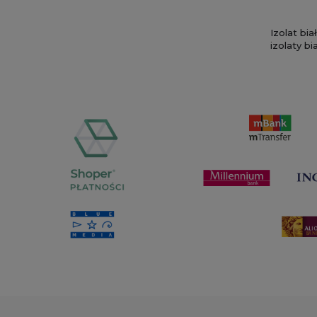
Izolat bi
izolaty b