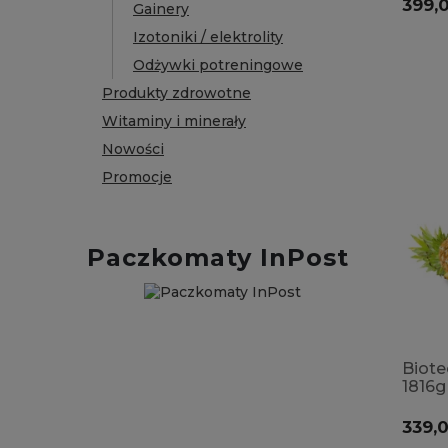
399,0
Gainery
Izotoniki / elektrolity
Odżywki potreningowe
Produkty zdrowotne
Witaminy i minerały
Nowości
Promocje
Paczkomaty InPost
Biote
1816g
mięś
→
339,0