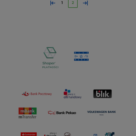
«
»
1
2