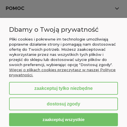
POMOC
MOJE KONTO
Dbamy o Twoją prywatność
PŁATNOŚCI I DOSTAWA
Pliki cookies i pokrewne im technologie umożliwiają
poprawne działanie strony i pomagają nam dostosować
ofertę do Twoich potrzeb. Możesz zaakceptować
INFORMACJE
wykorzystanie przez nas wszystkich tych plików i
przejść do sklepu lub dostosować użycie plików do
O NAS
swoich preferencji, wybierając opcję "Dostosuj zgody".
Więcej o plikach cookies przeczytasz w naszej Polityce
prywatności.
zaakceptuj tylko niezbędne
pokaż pełną wersję strony
dostosuj zgody
Sklep internetowy Shoper.pl
zaakceptuj wszystkie