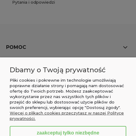
Pytania i odpowiedzi
POMOC
MOJE KONTO
Dbamy o Twoją prywatność
PŁATNOŚCI I DOSTAWA
Pliki cookies i pokrewne im technologie umożliwiają
poprawne działanie strony i pomagają nam dostosować
ofertę do Twoich potrzeb. Możesz zaakceptować
INFORMACJE
wykorzystanie przez nas wszystkich tych plików i
przejść do sklepu lub dostosować użycie plików do
O NAS
swoich preferencji, wybierając opcję "Dostosuj zgody".
Więcej o plikach cookies przeczytasz w naszej Polityce
prywatności.
zaakceptuj tylko niezbędne