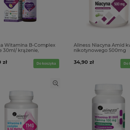
ta Witamina B-Complex
Aliness Niacyna Amid 
e 30ml/ krążenie,
nikotynowego 500mg
pauza, odporność,
Witamina B3 PP
ntracja
 zł
34,90 zł
Do koszyka
Do 