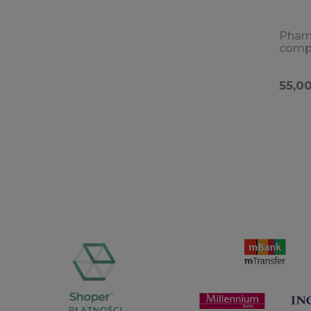
Pharm
compl
krąże
odpor
55,00