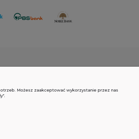
E
O NAS
ności
Kontakt
 potrzeb. Możesz zaakceptować wykorzystanie przez nas
iedzi
O FIRMIE
y".