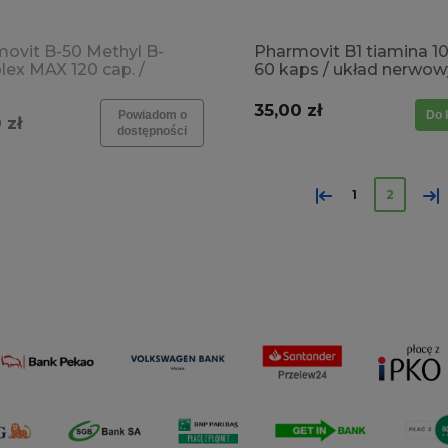
ovit B-50 Methyl B-
Pharmovit B1 tiamina 
ex MAX 120 cap. /
60 kaps / układ nerwow
nie, menopauza,
układ sercowo- naczyn
ność, koncentracja
35,00 zł
Powiadom o
Do 
 zł
dostępności
«
»
1
2