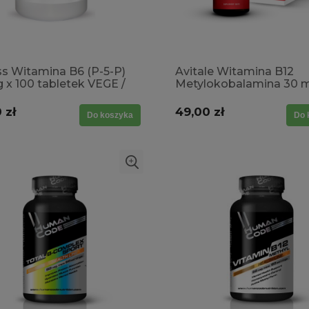
ss Witamina B6 (P-5-P)
Avitale Witamina B12
 x 100 tabletek VEGE /
Metylokobalamina 30 m
 nerwowy, układ
wo- naczyniowy,
 zł
49,00 zł
Do koszyka
Do 
globina