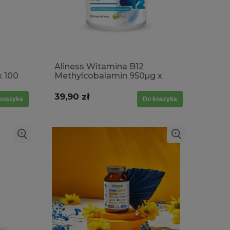
Aliness Witamina B12
x 100
Methylcobalamin 950µg x
wy,
100 kaps. Vege / metabolizm,
owy,
układ nerwowy, odporność
39,90 zł
koszyka
Do koszyka