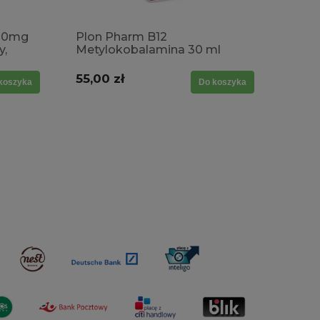
100mg
Plon Pharm B12
y,
Metylokobalamina 30 ml
iowy
55,00 zł
koszyka
Do koszyka