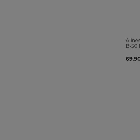
Aline
B-50 
krąże
odpor
69,90