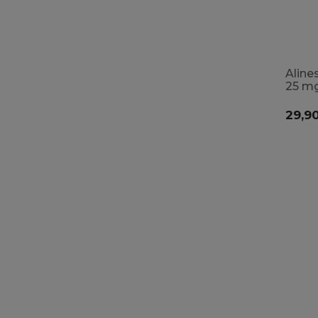
Aline
25 mg
układ
serco
29,90
hemo