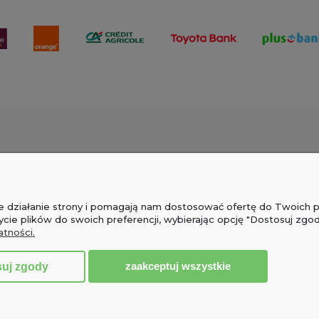
PŁATNOŚCI I DOSTAWA
INFORMACJ
Formy płatności
Polityka prywat
wne działanie strony i pomagają nam dostosować ofertę do Twoich
Czas i koszty dostawy
Pytania i odpow
ycie plików do swoich preferencji, wybierając opcję "Dostosuj zgod
atności.
Czas realizacji zamówienia
zaakceptuj wszystkie
suj zgody
Sklep internetowy Shoper.pl