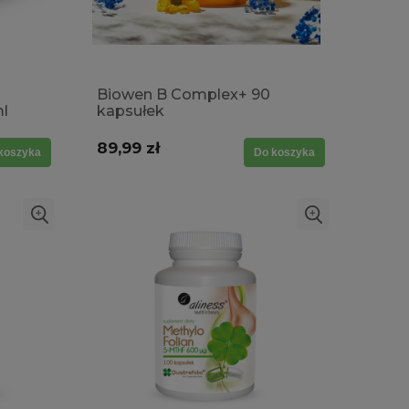
Biowen B Complex+ 90
l
kapsułek
89,99 zł
koszyka
Do koszyka