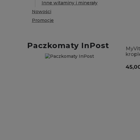
Inne witaminy i minerały
Nowości
Promocje
Paczkomaty InPost
MyVi
kropl
meno
konce
45,00