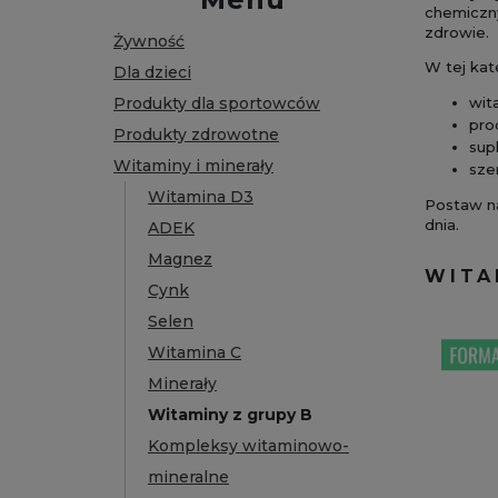
chemiczny
zdrowie.
Żywność
W tej kat
Dla dzieci
Produkty dla sportowców
wit
pro
Produkty zdrowotne
sup
Witaminy i minerały
sze
Witamina D3
Postaw na
dnia.
ADEK
Magnez
WITA
Cynk
Selen
Witamina C
Minerały
Witaminy z grupy B
Kompleksy witaminowo-
mineralne