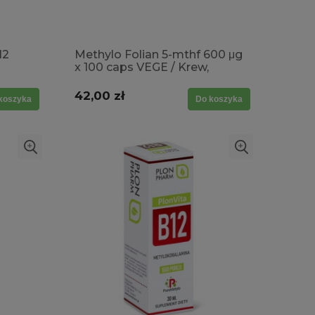
12
Methylo Folian 5-mthf 600 μg
x 100 caps VEGE / Krew,
soka
zmęczenie, tkanki matczyne
42,00 zł
koszyka
Do koszyka