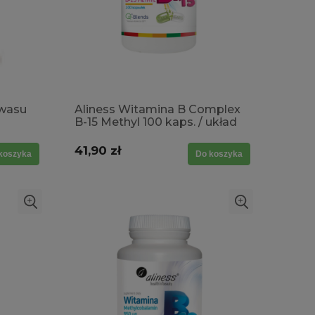
kwasu
Aliness Witamina B Complex
B-15 Methyl 100 kaps. / układ
nerwowy, układ sercowo-
naczyniowy, metabolizm
41,90 zł
koszyka
Do koszyka