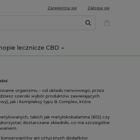
Zarejestruj się
Zaloguj się
nopie lecznicze CBD
ości
onowanie organizmu – od układu nerwowego, przez
ajdziesz szeroki wybór produktów zawierających
owy), jak i kompleksy typu B Complex, które
etylowanych, takich jak metylokobalamina (B12) czy
korzystać dostarczane składniki, co ma szczególne
owaniem.
ch konserwantów ani sztucznych dodatków