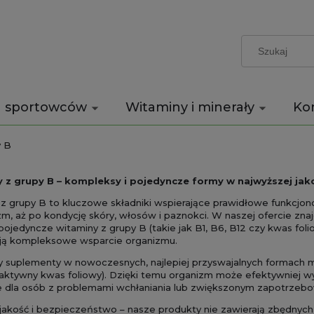
a sportowców
Witaminy i minerały
Ko
y B
 z grupy B – kompleksy i pojedyncze formy w najwyższej jak
z grupy B to kluczowe składniki wspierające prawidłowe funkcj
m, aż po kondycję skóry, włosów i paznokci. W naszej ofercie zn
ojedyncze witaminy z grupy B (takie jak B1, B6, B12 czy kwas foli
ją kompleksowe wsparcie organizmu.
 suplementy w nowoczesnych, najlepiej przyswajalnych formach m
ktywny kwas foliowy). Dzięki temu organizm może efektywniej wy
e dla osób z problemami wchłaniania lub zwiększonym zapotrzeb
jakość i bezpieczeństwo – nasze produkty nie zawierają zbędny