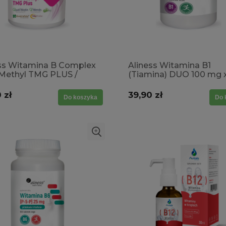
ss Witamina B Complex
Aliness Witamina B1
Methyl TMG PLUS /
(Tiamina) DUO 100 mg 
nie, menopauza,
Vege tabs/ układ nerwo
ność, koncentracja
układ sercowo- naczyni
 zł
39,90 zł
Do koszyka
Do 
serce