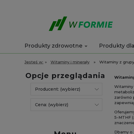
Produkty zdrowotne
Produkty dl
Wyprzedaż
Kontakt
Jesteś w:
»
Witaminy i minerały
»
Witaminy z grup
Opcje przeglądania
Witaminy
Witaminy 
Producent: (wybierz)
metaboliz
zarówno p
zapewnia
Cena: (wybierz)
Oferujemy
5-MTHF (a
znaczeni
Menu
Dbamy o 