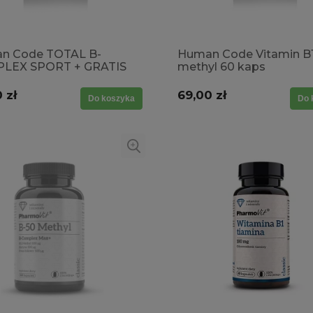
n Code TOTAL B-
Human Code Vitamin B
LEX SPORT + GRATIS
methyl 60 kaps
G. CAPS / krążenie,
methylokobalamina wy
ność, koncentracja ,
przyswajalność
 zł
69,00 zł
Do koszyka
Do 
eracja