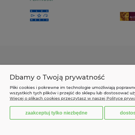
POMOC
MOJE KONTO
Dbamy o Twoją prywatność
Zwroty i reklamacje
Twoje zamówienia
Pliki cookies i pokrewne im technologie umożliwiają popra
Pytania i odpowiedzi
Ustawienia konta
wszystkich tych plików i przejść do sklepu lub dostosować uż
Więcej o plikach cookies przeczytasz w naszej Polityce pryw
Regulamin
Przechowalnia
zaakceptuj tylko niezbędne
dosto