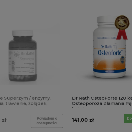
te Superzym / enzymy,
Dr Rath OsteoForte 120 k
a, trawienie, żołądek,
Osteoporoza Złamania Pęk
ka
kości
Powiadom o
Do
 zł
141,00 zł
dostępności