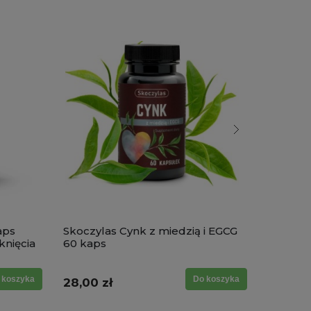
aps
Skoczylas Cynk z miedzią i EGCG
Skoczyl
nięcia
60 kaps
kapsułek
młodoś
 koszyka
Do koszyka
28,00 zł
89,00 