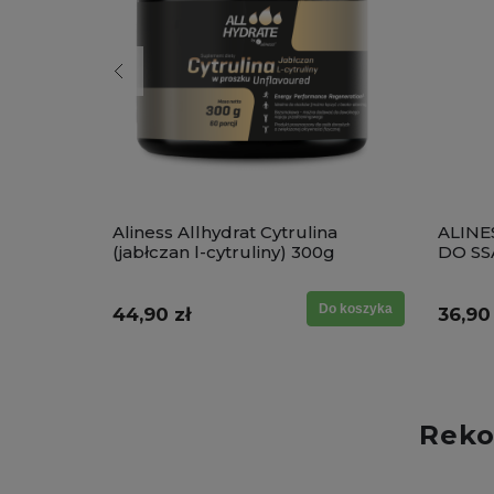
alanina
Aliness Allhydrat Cytrulina
ALINE
(jabłczan l-cytruliny) 300g
DO SS
Do koszyka
Do koszyka
44,90 zł
36,90 
Reko