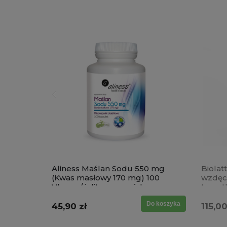
cynku,
Aliness Maślan Sodu 550 mg
Biolat
a 60
(Kwas masłowy 170 mg) 100
wzdęci
Vkaps. / jelita, przewód
trzust
pokarmowy, zaparcia
Do koszyka
Do koszyka
45,90 zł
115,00