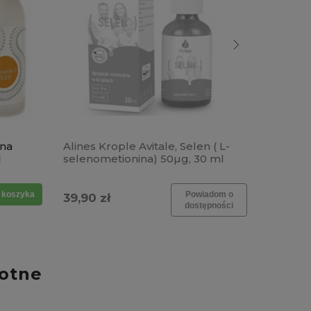
lna
Alines Krople Avitale, Selen ( L-
Aliness
l
selenometionina) 50µg, 30 ml
mielona
 koszyka
Powiadom o
39,90 zł
59,90 z
dostępności
otne