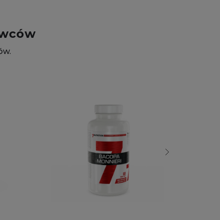
owców
ów.