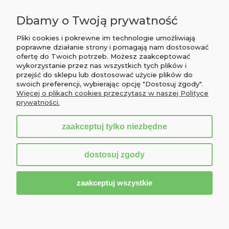
MOJE KONTO
Dbamy o Twoją prywatność
PŁATNOŚCI I DOSTAWA
Pliki cookies i pokrewne im technologie umożliwiają
poprawne działanie strony i pomagają nam dostosować
ofertę do Twoich potrzeb. Możesz zaakceptować
INFORMACJE
wykorzystanie przez nas wszystkich tych plików i
przejść do sklepu lub dostosować użycie plików do
O NAS
swoich preferencji, wybierając opcję "Dostosuj zgody".
Więcej o plikach cookies przeczytasz w naszej Polityce
prywatności.
zaakceptuj tylko niezbędne
pokaż pełną wersję strony
dostosuj zgody
Sklep internetowy Shoper.pl
zaakceptuj wszystkie