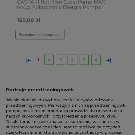
GASPARI Nutrition SuperPump MAX
640g. Pobudzenie Energia Pompa
mięśniowa Siła Wytrzymałość SPRAWDŹ
SMAKI →
169,00 zł
Powiadom o dostępności
«
»
1
2
3
4
5
6
Rodzaje przedtreningówek
Jak się okazuje, do wyboru jest kilka typów odżywek
przedtreningowych. Pierwszym z nich są przedtreningówki
pompujące. Ich suplementacja prowadzi do rozszerzania
naczyń krwionośnych i przyspieszenia przepływu krwi.
Dzięki temu, mięśnie znacznie skuteczniej zasilane są w
substancje odżywcze i tlen. Jest to możliwe na przykład
dzięki
l-argininie
, która aktywnie uczestniczy w procesie