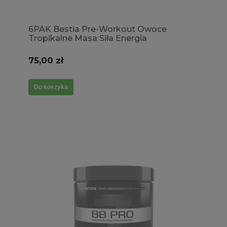
6PAK Bestia Pre-Workout Owoce
Tropikalne Masa Siła Energia
Intensywność Pompa mięśniowa
Wytrzymałość
75,00 zł
Do koszyka