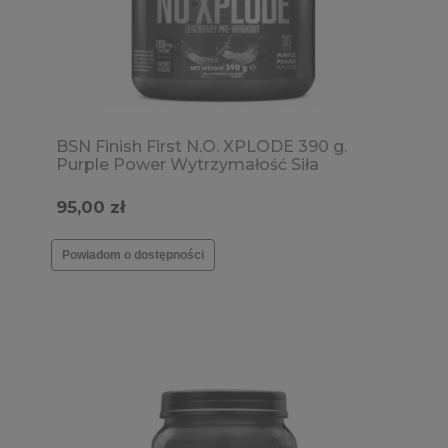
BSN Finish First N.O. XPLODE 390 g.
Purple Power Wytrzymałość Siła
Pobudzenie Kofeina Pompa mięśniowa
SPRAWDŹ SMAKI →
95,00 zł
Powiadom o dostępności