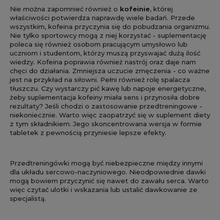
Nie można zapomnieć również o
kofeinie
, której
właściwości potwierdza naprawdę wiele badań. Przede
wszystkim, kofeina przyczynia się do pobudzania organizmu.
Nie tylko sportowcy mogą z niej korzystać - suplementację
poleca się również osobom pracującym umysłowo lub
uczniom i studentom, którzy muszą przyswajać dużą ilość
wiedzy. Kofeina poprawia również nastrój oraz daje nam
chęci do działania. Zmniejsza uczucie zmęczenia - co ważne
jest na przykład na siłowni. Pełni również rolę spalacza
tłuszczu. Czy wystarczy pić kawę lub napoje energetyczne,
żeby suplementacja kofeiny miała sens i przynosiła dobre
rezultaty? Jeśli chodzi o zastosowanie przedtreningowe -
niekoniecznie. Warto więc zaopatrzyć się w suplement diety
z tym składnikiem. Jego skoncentrowana wersja w formie
tabletek z pewnością przyniesie lepsze efekty.
Przedtreningówki mogą być niebezpieczne między innymi
dla układu sercowo-naczyniowego. Nieodpowiednie dawki
mogą bowiem przyczynić się nawet do zawału serca. Warto
więc czytać ulotki i wskazania lub ustalić dawkowanie ze
specjalistą.