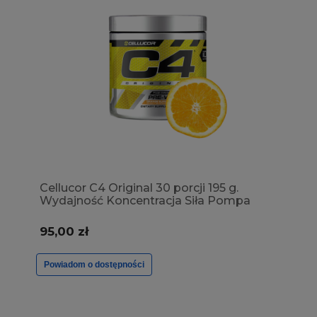
Cellucor C4 Original 30 porcji 195 g.
Wydajność Koncentracja Siła Pompa
mięśniowa Kreatyna Energia
Wytrzymałość SPRAWDŹ SMAKI →
95,00 zł
Powiadom o dostępności