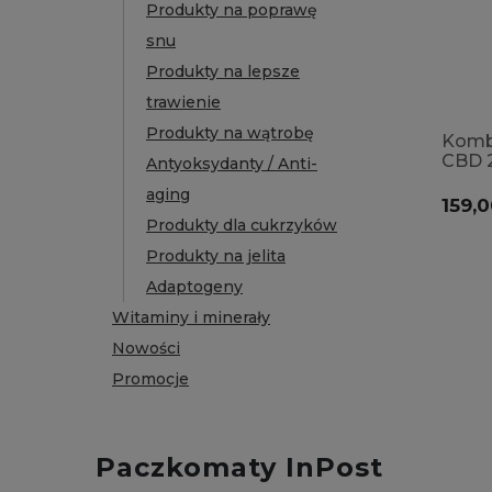
Produkty na poprawę
snu
Produkty na lepsze
trawienie
Produkty na wątrobę
Komb
CBD 
Antyoksydanty / Anti-
30ml/
aging
rozluź
159,0
prze
Produkty dla cukrzyków
Produkty na jelita
Adaptogeny
Witaminy i minerały
Nowości
Promocje
Paczkomaty InPost