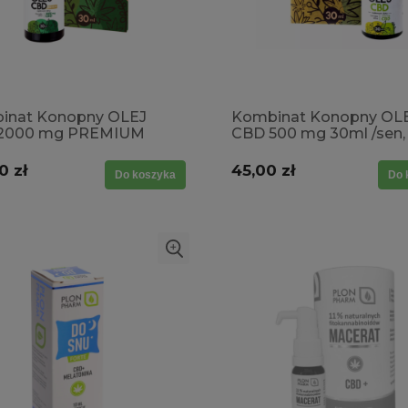
inat Konopny OLEJ
Kombinat Konopny OL
2000 mg PREMIUM
CBD 500 mg 30ml /sen,
sen, wyciszenie,
wyciszenie, rozluźnienie,
nienie, stres,
stres, przemęczenie
0 zł
45,00 zł
Do koszyka
Do 
męczenie