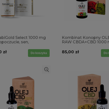
biGold Select 1000 mg
Kombinat Konopny OL
poczucie, sen,
RAW CBDA+CBD 1000
zenie, rozluźnienie,
30ml
, przemęczenie
0 zł
85,00 zł
Do koszyka
Do 