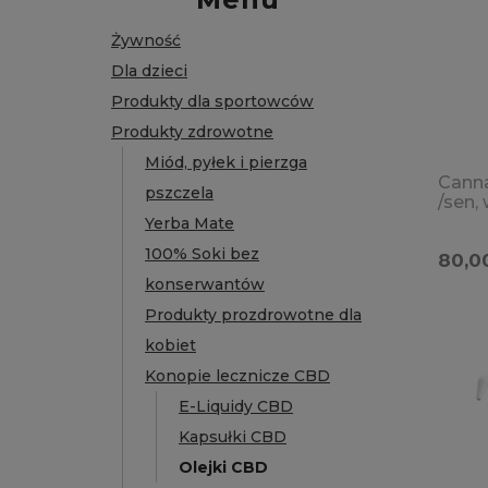
Żywność
Dla dzieci
Produkty dla sportowców
Produkty zdrowotne
Miód, pyłek i pierzga
Canna
pszczela
/sen, 
stres
Yerba Mate
100% Soki bez
80,00
konserwantów
Produkty prozdrowotne dla
kobiet
Konopie lecznicze CBD
E-Liquidy CBD
Kapsułki CBD
Olejki CBD