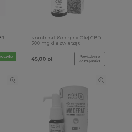
EJ
Kombinat Konopny Olej CBD
500 mg dla zwierząt
domowych 30ml /
odporność, przeciwbólowe,
koszyka
Powiadom o
45,00 zł
stres, apetyt, trawienie,
dostępności
gojenie,