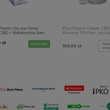
Pharm Do snu forte
Plon Pharm Olejek CBD
CBD + Melatonina /sen,
Macerat 11% /sen, wycisz
zenie, rozluźnienie,
rozluźnienie, stres,
, przemęczenie
przemęczenie
 zł
Do koszyka
Powi
169,00 zł
dost