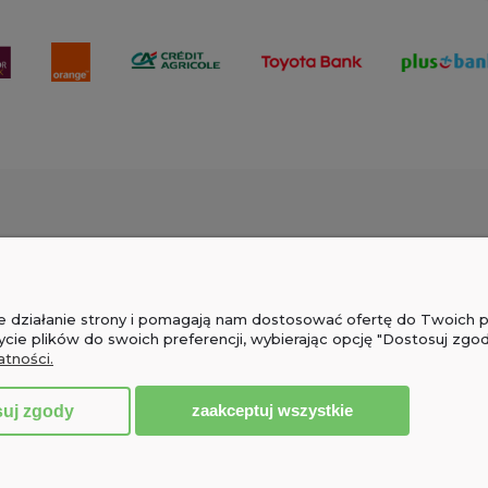
PŁATNOŚCI I DOSTAWA
INFORMACJ
Formy płatności
Polityka prywat
wne działanie strony i pomagają nam dostosować ofertę do Twoich
Czas i koszty dostawy
Pytania i odpow
ycie plików do swoich preferencji, wybierając opcję "Dostosuj zgod
atności.
Czas realizacji zamówienia
zaakceptuj wszystkie
suj zgody
Sklep internetowy Shoper.pl