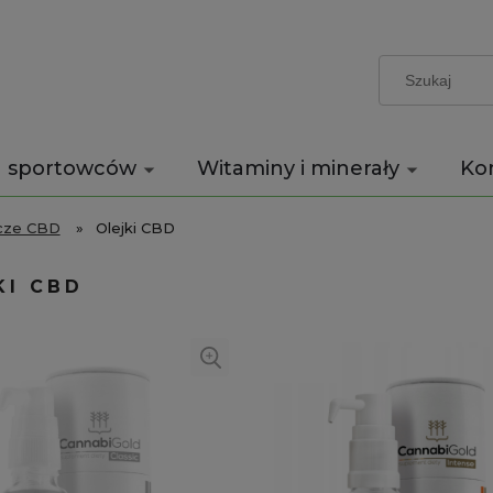
a sportowców
Witaminy i minerały
Ko
icze CBD
»
Olejki CBD
KI CBD