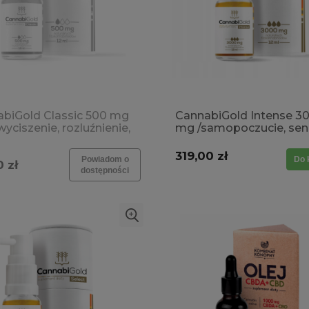
biGold Classic 500 mg
CannabiGold Intense 3
wyciszenie, rozluźnienie,
mg /samopoczucie, sen
, przemęczenie
wyciszenie, rozluźnienie,
stres, przemęczenie
319,00 zł
Powiadom o
Do 
 zł
dostępności