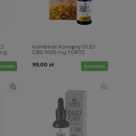
EJ
Kombinat Konopny OLEJ
 mg
CBD 1000 mg FORTE
30ml/sen, wyciszenie,
rozluźnienie, stres,
99,00 zł
koszyka
Do koszyka
przemęczenie