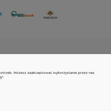
E
O NAS
ności
Kontakt
 potrzeb. Możesz zaakceptować wykorzystanie przez nas
iedzi
O FIRMIE
y".