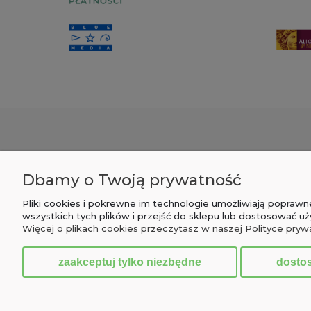
POMOC
MOJE KONTO
Dbamy o Twoją prywatność
Zwroty i reklamacje
Twoje zamówienia
Pliki cookies i pokrewne im technologie umożliwiają popra
Pytania i odpowiedzi
Ustawienia konta
wszystkich tych plików i przejść do sklepu lub dostosować uż
Więcej o plikach cookies przeczytasz w naszej Polityce pryw
Regulamin
Przechowalnia
zaakceptuj tylko niezbędne
dosto