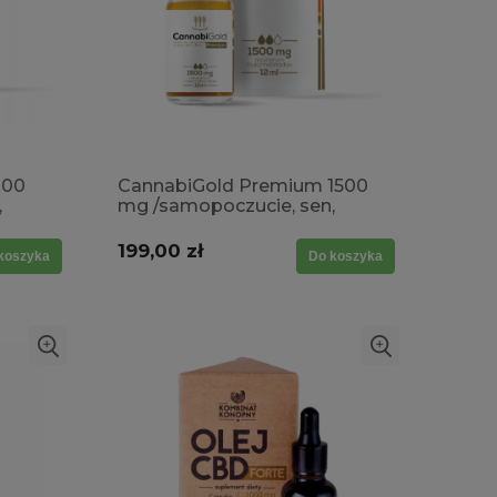
000
CannabiGold Premium 1500
,
mg /samopoczucie, sen,
wyciszenie, rozluźnienie,
stres, przemęczenie
199,00 zł
koszyka
Do koszyka