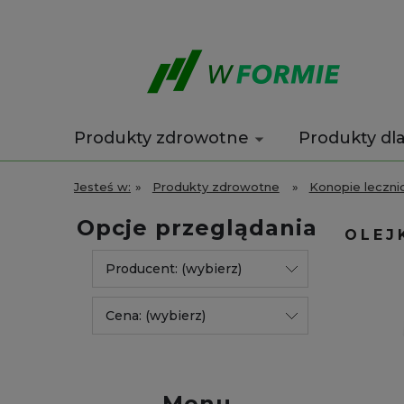
Produkty zdrowotne
Produkty dl
Wyprzedaż
Kontakt
Jesteś w:
»
Produkty zdrowotne
»
Konopie leczn
Opcje przeglądania
OLEJ
Producent: (wybierz)
Cena: (wybierz)
Menu