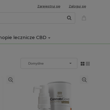
Zarejestruj się
Zaloguj się
nopie lecznicze CBD