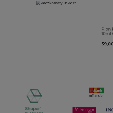
Plon 
10ml 
wycis
stres
39,00