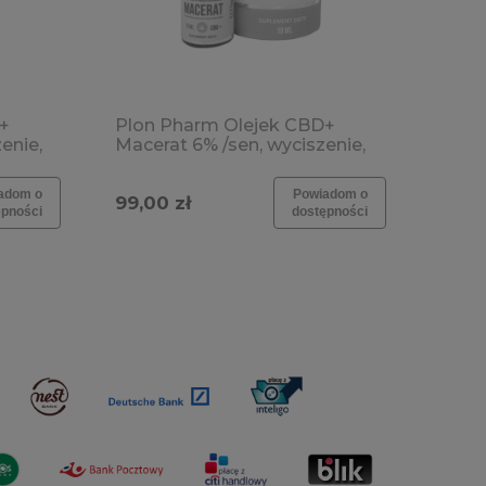
+
Plon Pharm Olejek CBD+
enie,
Macerat 6% /sen, wyciszenie,
rozluźnienie, stres,
przemęczenie
adom o
Powiadom o
99,00 zł
ępności
dostępności