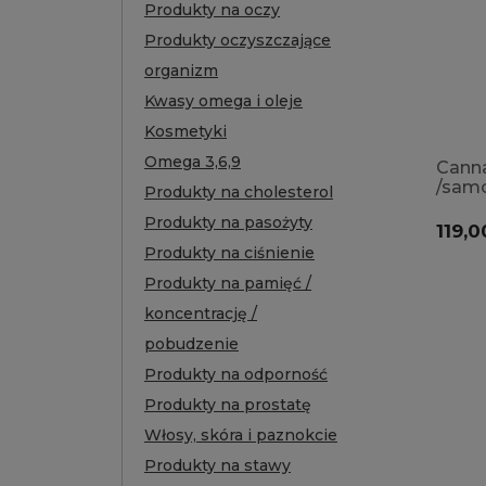
Produkty na oczy
Produkty oczyszczające
organizm
Kwasy omega i oleje
Kosmetyki
Omega 3,6,9
Canna
/samo
Produkty na cholesterol
wycis
Produkty na pasożyty
stres
119,0
Produkty na ciśnienie
Produkty na pamięć /
koncentrację /
pobudzenie
Produkty na odporność
Produkty na prostatę
Włosy, skóra i paznokcie
Produkty na stawy