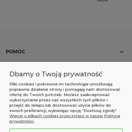
POMOC
MOJE KONTO
Dbamy o Twoją prywatność
PŁATNOŚCI I DOSTAWA
Pliki cookies i pokrewne im technologie umożliwiają
poprawne działanie strony i pomagają nam dostosować
ofertę do Twoich potrzeb. Możesz zaakceptować
INFORMACJE
wykorzystanie przez nas wszystkich tych plików i
przejść do sklepu lub dostosować użycie plików do
O NAS
swoich preferencji, wybierając opcję "Dostosuj zgody".
Więcej o plikach cookies przeczytasz w naszej Polityce
prywatności.