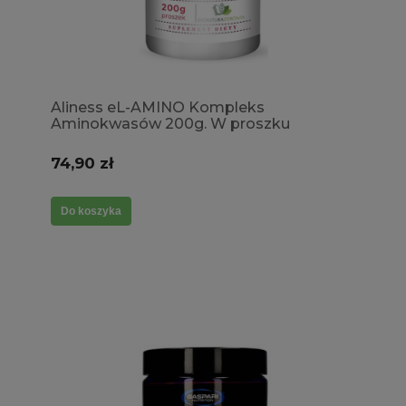
Aliness eL-AMINO Kompleks
Aminokwasów 200g. W proszku
Egzogenne Budulec Dieta Wegańska
Wegetariańska
74,90 zł
Do koszyka