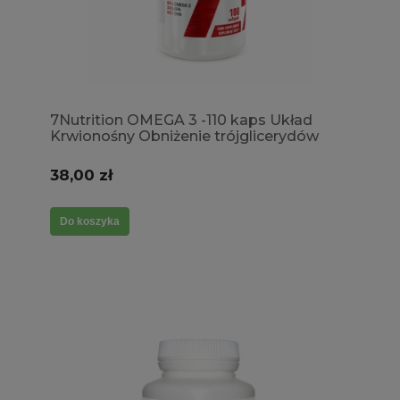
7Nutrition OMEGA 3 -110 kaps Układ
Krwionośny Obniżenie trójglicerydów
38,00 zł
Do koszyka