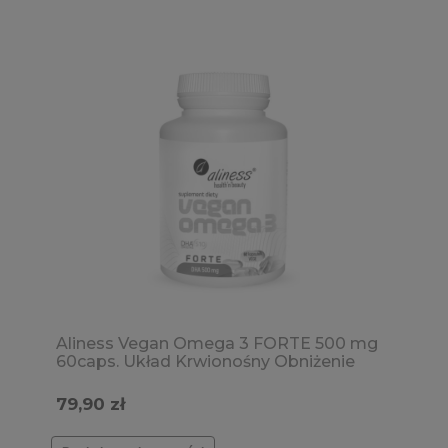
Aliness Vegan Omega 3 FORTE 500 mg
60caps. Układ Krwionośny Obniżenie
trójglicerydów Poziom wapnia
Odporność Widzenie Funkcje poznawcze
79,90 zł
Mózgu