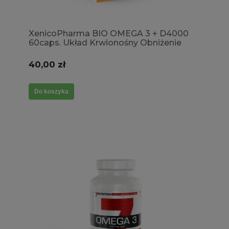
XenicoPharma BIO OMEGA 3 + D4000
60caps. Układ Krwionośny Obniżenie
trójglicerydów Poziom wapnia
Odporność Witamina D3
40,00 zł
Do koszyka