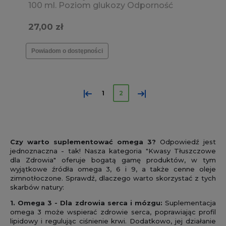
100 ml. Poziom glukozy Odporność
Krążenie Skóra
27,00 zł
Powiadom o dostępności
«
»
1
2
Czy warto suplementować omega 3?
Odpowiedź jest
jednoznaczna - tak! Nasza kategoria "Kwasy Tłuszczowe
dla Zdrowia" oferuje bogatą gamę produktów, w tym
wyjątkowe źródła omega 3, 6 i 9, a także cenne oleje
zimnotłoczone. Sprawdź, dlaczego warto skorzystać z tych
skarbów natury:
1. Omega 3 - Dla zdrowia serca i mózgu:
Suplementacja
omega 3 może wspierać zdrowie serca, poprawiając profil
lipidowy i regulując ciśnienie krwi. Dodatkowo, jej działanie