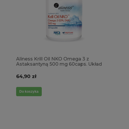
Aliness Krill Oil NKO Omega 3 z
Astaksantyną 500 mg 60caps. Układ
Krwionośny Obniżenie trójglicerydów
Poziom wapnia Odporność Widzenie
64,90 zł
Funkcje poznawcze Mózgu
Do koszyka