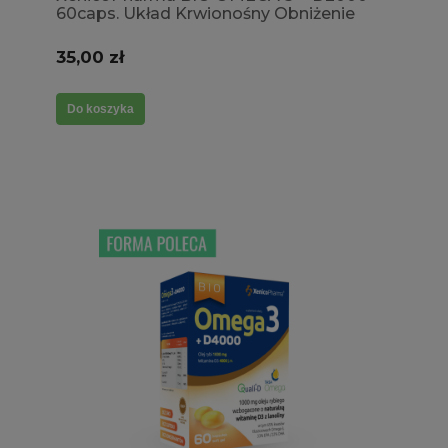
60caps. Układ Krwionośny Obniżenie
trójglicerydów Poziom wapnia
Odporność Witamina D3
35,00 zł
Do koszyka