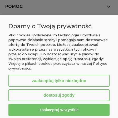
POMOC
MOJE KONTO
Dbamy o Twoją prywatność
PŁATNOŚCI I DOSTAWA
Pliki cookies i pokrewne im technologie umożliwiają
poprawne działanie strony i pomagają nam dostosować
ofertę do Twoich potrzeb. Możesz zaakceptować
INFORMACJE
wykorzystanie przez nas wszystkich tych plików i
przejść do sklepu lub dostosować użycie plików do
O NAS
swoich preferencji, wybierając opcję "Dostosuj zgody".
Więcej o plikach cookies przeczytasz w naszej Polityce
prywatności.
zaakceptuj tylko niezbędne
pokaż pełną wersję strony
dostosuj zgody
Sklep internetowy Shoper.pl
zaakceptuj wszystkie