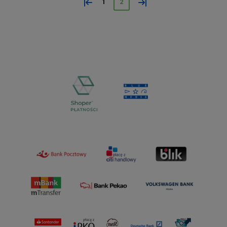
«
»
1
2