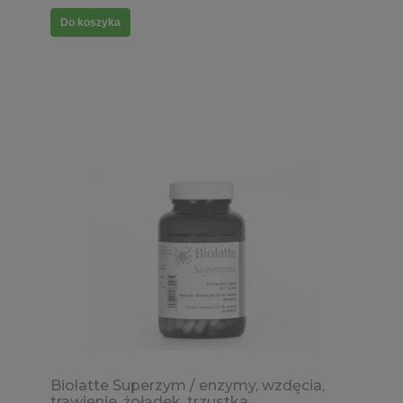
Do koszyka
Biolatte Superzym / enzymy, wzdęcia,
trawienie, żołądek, trzustka