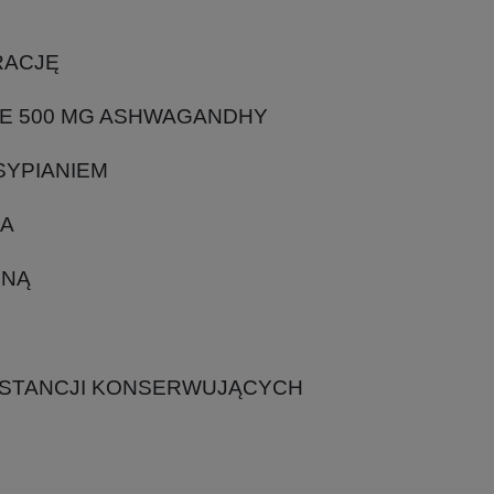
RACJĘ
IE 500 MG ASHWAGANDHY
SYPIANIEM
IA
ZNĄ
BSTANCJI KONSERWUJĄCYCH