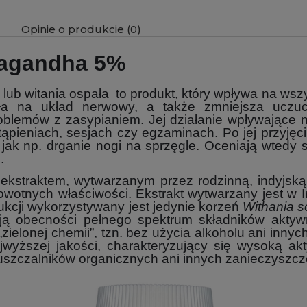
Opinie o produkcie (0)
wagandha 5%
Cena nie zawiera ewentualnych
kosztów płatności
 lub witania ospała to produkt, który wpływa na ws
ła na układ nerwowy, a także zmniejsza uczuc
oblemów z zasypianiem. Jej działanie wpływające n
pieniach, sesjach czy egzaminach. Po jej przyjęc
ak np. drganie nogi na sprzęgle. Oceniają wtedy s
.
raktem, wytwarzanym przez rodzinną, indyjską fi
wotnych właściwości. Ekstrakt wytwarzany jest w
dukcji wykorzystywany jest jedynie korzeń
Withania s
ją obecności pełnego spektrum składników aktywny
zielonej chemii”, tzn. bez użycia alkoholu ani inn
wyższej jakości, charakteryzujący się wysoką akt
uszczalników organicznych ani innych zanieczyszc