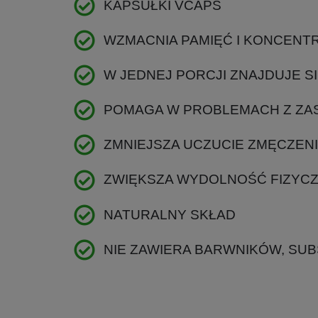
KAPSUŁKI VCAPS
WZMACNIA PAMIĘĆ I KONCENT
W JEDNEJ PORCJI ZNAJDUJE S
POMAGA W PROBLEMACH Z ZA
ZMNIEJSZA UCZUCIE ZMĘCZEN
ZWIĘKSZA WYDOLNOŚĆ FIZYC
NATURALNY SKŁAD
NIE ZAWIERA BARWNIKÓW, SU