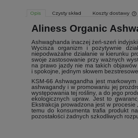
Opis
Czysty skład
Koszty dostawy
Aliness Organic Ash
Ashwaghanda inaczej żeń-szeń indyjski
Wycisza organizm i pozytywnie dzia
niepodważalne działanie w kierunku pr
swoje zastosowanie przy ważnych wystą
na prawo jazdy nie ma takich objawów j
i spokojne, jednym słowem bezstresowe
KSM-66 Ashwagandha jest markowym ekst
ashwagandy i w promowaniu jej prozdro
występowania tej rośliny, a do jego pro
ekologicznych upraw. Jest to gwaranc
Ekstrakcja prowadzona jest w procesie „
temu do konsumenta trafia produkt naj
pozostałości żadnych szkodliwych rozp