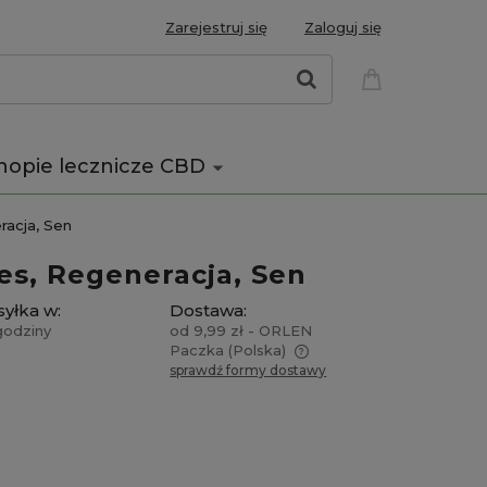
Zarejestruj się
Zaloguj się
nopie lecznicze CBD
racja, Sen
es, Regeneracja, Sen
yłka w:
Dostawa:
godziny
od 9,99 zł
- ORLEN
Paczka
(Polska)
sprawdź formy dostawy
Cena nie zawiera ewentualnych
kosztów płatności