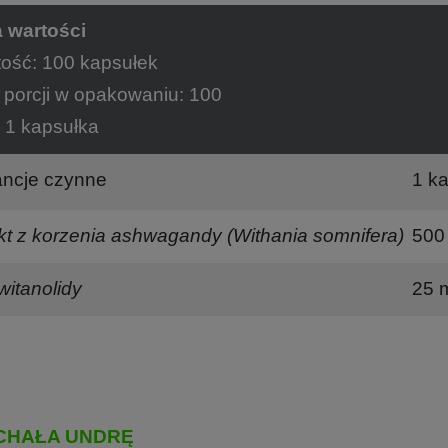
 wartości
ość: 100 kapsułek
 porcji w opakowaniu: 100
: 1 kapsułka
ancje czynne
1 k
kt z korzenia ashwagandy
(Withania somnifera)
500
witanolidy
25 
CHAŁA UNDRĘ