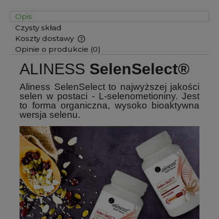
Opis
Czysty skład
Koszty dostawy
Cena nie zawiera ewentualnych kosztów płatności
Opinie o produkcie (0)
ALINESS
SelenSelect®
Aliness SelenSelect to najwyższej jakości
selen w postaci - L-selenometioniny. Jest
to forma organiczna, wysoko bioaktywna
wersja selenu.