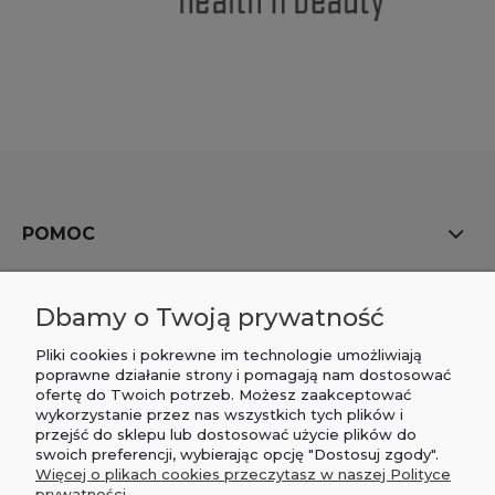
POMOC
MOJE KONTO
Dbamy o Twoją prywatność
PŁATNOŚCI I DOSTAWA
Pliki cookies i pokrewne im technologie umożliwiają
poprawne działanie strony i pomagają nam dostosować
ofertę do Twoich potrzeb. Możesz zaakceptować
INFORMACJE
wykorzystanie przez nas wszystkich tych plików i
przejść do sklepu lub dostosować użycie plików do
O NAS
swoich preferencji, wybierając opcję "Dostosuj zgody".
Więcej o plikach cookies przeczytasz w naszej Polityce
prywatności.