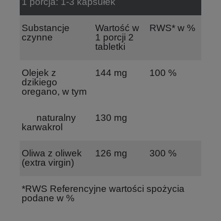
1 porcja: 1-3 kapsułek
Substancje
Wartość w
RWS* w %
czynne
1 porcji 2
tabletki
Olejek z
144 mg
100 %
dzikiego
oregano, w tym
naturalny
130 mg
karwakrol
Oliwa z oliwek
126 mg
300 %
(extra virgin)
*RWS Referencyjne wartości spożycia
podane w %