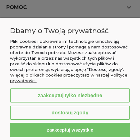
POMOC
MOJE KONTO
Dbamy o Twoją prywatność
PŁATNOŚCI I DOSTAWA
Pliki cookies i pokrewne im technologie umożliwiają
poprawne działanie strony i pomagają nam dostosować
ofertę do Twoich potrzeb. Możesz zaakceptować
INFORMACJE
wykorzystanie przez nas wszystkich tych plików i
przejść do sklepu lub dostosować użycie plików do
O NAS
swoich preferencji, wybierając opcję "Dostosuj zgody".
Więcej o plikach cookies przeczytasz w naszej Polityce
prywatności.
zaakceptuj tylko niezbędne
pokaż pełną wersję strony
dostosuj zgody
Sklep internetowy Shoper.pl
zaakceptuj wszystkie