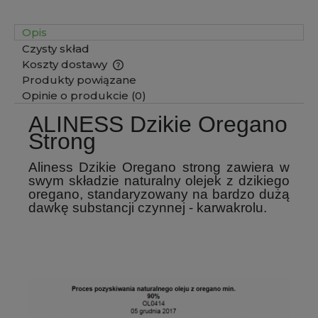
Opis
Czysty skład
Koszty dostawy
Cena nie zawiera ewentualnych kosztów płatności
Produkty powiązane
Opinie o produkcie (0)
ALINESS Dzikie Oregano
Strong
Aliness Dzikie Oregano strong zawiera w
swym składzie naturalny olejek z dzikiego
oregano, standaryzowany na bardzo dużą
dawkę substancji czynnej - karwakrolu.