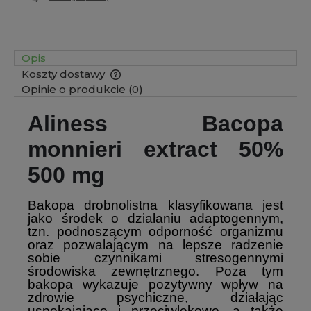
Opis
Koszty dostawy
Cena nie zawiera ewentualnych kosztów płatności
Opinie o produkcie (0)
Aliness Bacopa
monnieri extract 50%
500 mg
Bakopa drobnolistna klasyfikowana jest
jako środek o działaniu adaptogennym,
tzn. podnoszącym odporność organizmu
oraz pozwalającym na lepsze radzenie
sobie czynnikami stresogennymi
środowiska zewnętrznego. Poza tym
bakopa wykazuje pozytywny wpływ na
zdrowie psychiczne, działając
uspokajająco i przeciwlękowo, a także