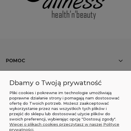
POMOC
MOJE KONTO
Dbamy o Twoją prywatność
PŁATNOŚCI I DOSTAWA
Pliki cookies i pokrewne im technologie umożliwiają
poprawne działanie strony i pomagają nam dostosować
ofertę do Twoich potrzeb. Możesz zaakceptować
INFORMACJE
wykorzystanie przez nas wszystkich tych plików i
przejść do sklepu lub dostosować użycie plików do
O NAS
swoich preferencji, wybierając opcję "Dostosuj zgody".
Więcej o plikach cookies przeczytasz w naszej Polityce
prywatności.